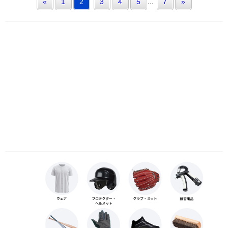
«
1
2
3
4
5
...
7
»