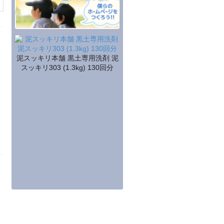
泥スッキリ本舗 黒土専用洗剤 泥
スッキリ303 (1.3kg) 130回分