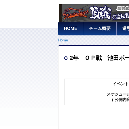
HOME
チーム概要
選
Home
2年 ＯＰ戦 池田ボ
イベント
スケジュー
( 公開内容