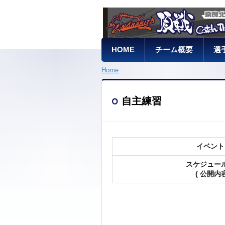
HOME
チーム概要
選
Home
自主練習
イベント
スケジュー
( 公開内容