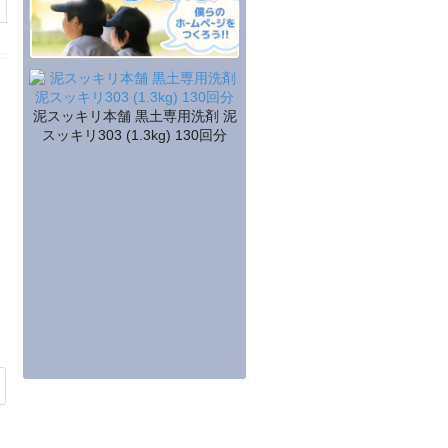
泥スッキリ本舗 黒土専用洗剤 泥
スッキリ303 (1.3kg) 130回分