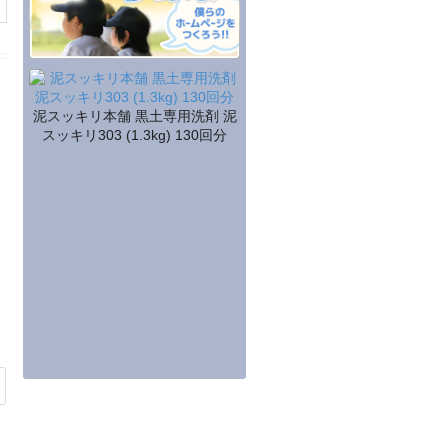
泥スッキリ本舗 黒土専用洗剤 泥
スッキリ303 (1.3kg) 130回分