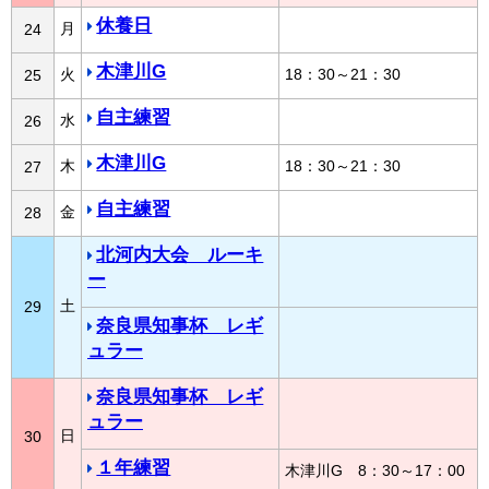
休養日
月
24
木津川G
火
18：30～21：30
25
自主練習
水
26
木津川G
木
18：30～21：30
27
自主練習
金
28
北河内大会 ルーキ
ー
土
29
奈良県知事杯 レギ
ュラー
奈良県知事杯 レギ
ュラー
日
30
１年練習
木津川G 8：30～17：00