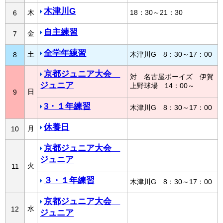
木津川G
木
18：30～21：30
6
自主練習
金
7
全学年練習
土
木津川G 8：30～17：00
8
京都ジュニア大会
対 名古屋ボーイズ 伊賀
ジュニア
上野球場 14：00～
日
9
3・１年練習
木津川G 8：30～17：00
休養日
月
10
京都ジュニア大会
ジュニア
火
11
３・１年練習
木津川G 8：30～17：00
京都ジュニア大会
水
12
ジュニア