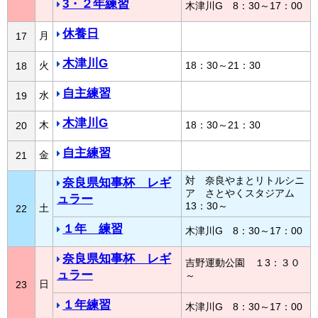
3・２年練習
木津川G 8：30～17：00
休養日
月
17
木津川G
火
18：30～21：30
18
自主練習
水
19
木津川G
木
18：30～21：30
20
自主練習
金
21
対 奈良やまとリトルシニ
奈良県知事杯 レギ
ア さとやくスタジアム
ュラー
13：30～
土
22
１年 練習
木津川G 8：30～17：00
奈良県知事杯 レギ
吉野運動公園 １3：３０
ュラー
～
日
23
１年練習
木津川G 8：30～17：00